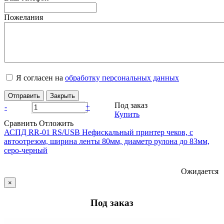
Пожелания
Я согласен на
обработку персональных данных
Отправить
Закрыть
Под заказ
-
+
Купить
Сравнить
Отложить
АСПД RR-01 RS/USB Нефискальный принтер чеков, с
автоотрезом, ширина ленты 80мм, диаметр рулона до 83мм,
серо-черный
Ожидается
×
Под заказ