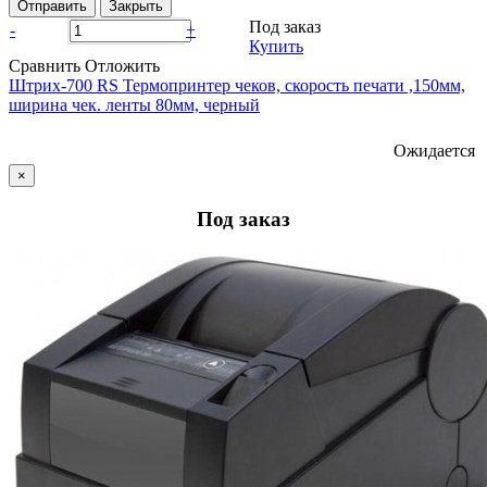
Отправить
Закрыть
Под заказ
-
+
Купить
Сравнить
Отложить
Штрих-700 RS Термопринтер чеков, скорость печати ,150мм,
ширина чек. ленты 80мм, черный
Ожидается
×
Под заказ