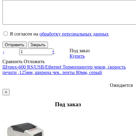
Я согласен на
обработку персональных данных
Отправить
Закрыть
Под заказ
-
+
Купить
Сравнить
Отложить
Штрих-600 RS/USB/Ethernet Термопринтер чеков, скорость
печати ,125мм, ширина чек. ленты 80мм, серый
Ожидается
×
Под заказ