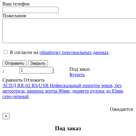
Ваш телефон
Пожелания
Я согласен на
обработку персональных данных
Отправить
Закрыть
Под заказ
-
+
Купить
Сравнить
Отложить
АСПД RR-02 RS/USB Нефискальный принтер чеков, без
автоотреза, ширина ленты 80мм, диаметр рулона до 83мм,
серо-черный
Ожидается
×
Под заказ