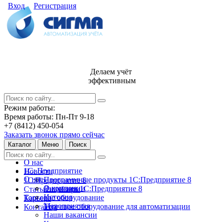
Вход
Регистрация
Делаем учёт
эффективным
Режим работы:
Время работы: Пн-Пт 9-18
+7 (8412) 450-054
Заказать звонок прямо сейчас
Каталог
Меню
Поиск
О нас
1С: Предприятие
Новости
О нас
Программные продукты 1С:Предприятие 8
1С:Предприятие 8
О компании
Лицензии 1С:Предприятие 8
Статьи и обзоры
История
Торговое оборудование
Карьера
Мероприятия
Торговое оборудование для автоматизации
Контакты
Наши вакансии