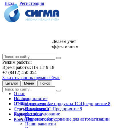
Вход
Регистрация
Делаем учёт
эффективным
Режим работы:
Время работы: Пн-Пт 9-18
+7 (8412) 450-054
Заказать звонок прямо сейчас
Каталог
Меню
Поиск
О нас
1С: Предприятие
Новости
О нас
Программные продукты 1С:Предприятие 8
1С:Предприятие 8
О компании
Лицензии 1С:Предприятие 8
Статьи и обзоры
История
Торговое оборудование
Карьера
Мероприятия
Торговое оборудование для автоматизации
Контакты
Наши вакансии