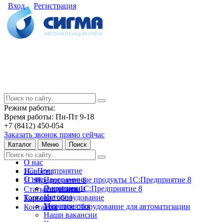
Вход
Регистрация
Режим работы:
Время работы: Пн-Пт 9-18
+7 (8412) 450-054
Заказать звонок прямо сейчас
Каталог
Меню
Поиск
О нас
1С: Предприятие
Новости
О нас
Программные продукты 1С:Предприятие 8
1С:Предприятие 8
О компании
Лицензии 1С:Предприятие 8
Статьи и обзоры
История
Торговое оборудование
Карьера
Мероприятия
Торговое оборудование для автоматизации
Контакты
Наши вакансии