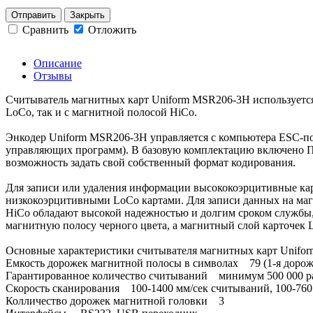
Отправить
Закрыть
Сравнить
Отложить
Описание
Отзывы
Считыватель магнитных карт Uniform MSR206-3H используется 
LoCo, так и с магнитной полосой HiCo.
Энкодер Uniform MSR206-3H управляется с компьютера ESC-п
управляющих программ). В базовую комплектацию включено ПО
возможность задать свой собственный формат кодирования.
Для записи или удаления информации высококоэрцитивные ка
низкокоэрцитивными LoCo картами. Для записи данных на маг
HiCo обладают высокой надежностью и долгим сроком службы,
магнитную полосу черного цвета, а магнитный слой карточек 
Основные характеристики считывателя магнитных карт Unifo
Емкость дорожек магнитной полосы в символах 79 (1-я дорожка)
Гарантированное количество считываний минимум 500 000 раз
Скорость сканирования 100-1400 мм/сек считываний, 100-760
Колличество дорожек магнитной головки 3