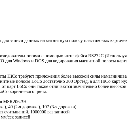
для записи данных на магнитную полосу пластиковых карточек.
оследовательностями с помощью интерфейса RS232C (Используя 
 для Windows и DOS для кодирования магнитной полосы карты 
рты HiCo требуют приложения более высокой силы намагничив
нитные полосы LoCo достаточно 300 Эрстед, а для HiCo карт н
 от карт LoCo они также отличаются значительно более высоко
LoCo коричневого цвета.
rm MSR206-3H
, 40 (2-я дорожка), 107 (3-я дорожка)
 считываний, 1000000 раз записей
 мм/сек записей