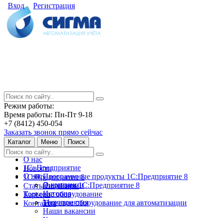
Вход
Регистрация
Режим работы:
Время работы: Пн-Пт 9-18
+7 (8412) 450-054
Заказать звонок прямо сейчас
Каталог
Меню
Поиск
О нас
1С: Предприятие
Новости
О нас
Программные продукты 1С:Предприятие 8
1С:Предприятие 8
О компании
Лицензии 1С:Предприятие 8
Статьи и обзоры
История
Торговое оборудование
Карьера
Мероприятия
Торговое оборудование для автоматизации
Контакты
Наши вакансии