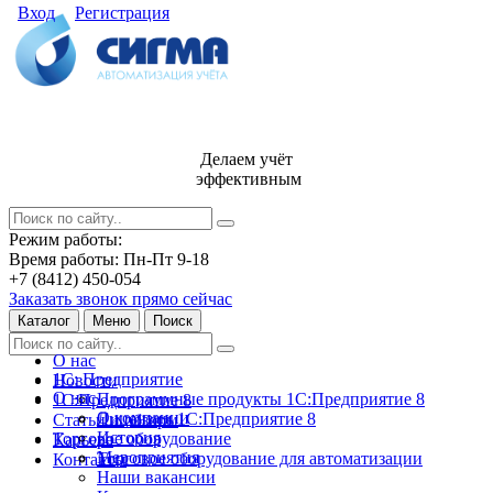
Вход
Регистрация
Делаем учёт
эффективным
Режим работы:
Время работы: Пн-Пт 9-18
+7 (8412) 450-054
Заказать звонок прямо сейчас
Каталог
Меню
Поиск
О нас
1С: Предприятие
Новости
О нас
Программные продукты 1С:Предприятие 8
1С:Предприятие 8
О компании
Лицензии 1С:Предприятие 8
Статьи и обзоры
История
Торговое оборудование
Карьера
Мероприятия
Торговое оборудование для автоматизации
Контакты
Наши вакансии