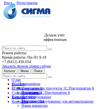
Вход
Регистрация
Делаем учёт
эффективным
Режим работы:
Время работы: Пн-Пт 9-18
+7 (8412) 450-054
Заказать звонок прямо сейчас
Каталог
Меню
Поиск
О нас
1С: Предприятие
Новости
О нас
Программные продукты 1С:Предприятие 8
1С:Предприятие 8
О компании
Лицензии 1С:Предприятие 8
Статьи и обзоры
История
Торговое оборудование
Карьера
Мероприятия
Торговое оборудование для автоматизации
Контакты
Наши вакансии