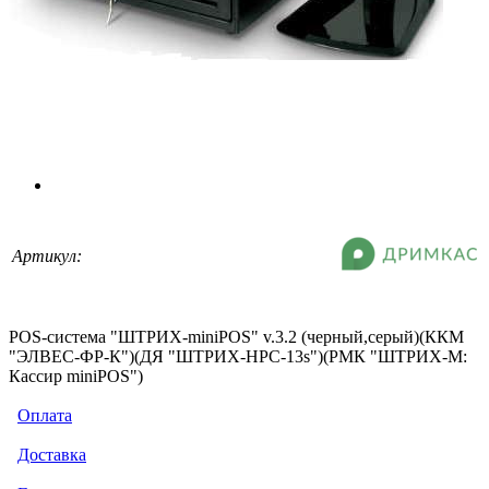
Артикул:
POS-система "ШТРИХ-miniPOS" v.3.2 (черный,серый)(ККМ
"ЭЛВЕС-ФР-К")(ДЯ "ШТРИХ-HPC-13s")(РМК "ШТРИХ-М:
Кассир miniPOS")
Оплата
Доставка