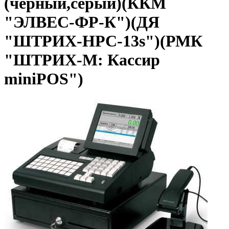
(черный,серый)(ККМ
"ЭЛВЕС-ФР-К")(ДЯ
"ШТРИХ-HPC-13s")(РМК
"ШТРИХ-М: Кассир
miniPOS")