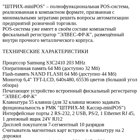
"ШТРИХ-miniPOS" – полнофункциональная POS-система,
реализованная в компактном формате, призванная с
минимальными затратами решить вопросы автоматизации
предприятий розничной торговли.
POS-система уже имеет в своём составе компактный
фискальный регистратор "ЭЛВЕС-ФР-К", размещённый
внутри прочного металлического корпуса.
ТЕХНИЧЕСКИЕ ХАРАКТЕРИСТИКИ
Процессор Samsung S3C2410 203 MHz
Оперативная память 64 Мб (доступно 32 Мб)
Flash-память NAND FLASH 64 Мб (доступно 44 Мб)
Монитор 6,4" TFT-LCD, 640x480, 65536 цветов (большой угол
обзора)
Печатающее устройство встроенный фискальный регистратор
"ЭЛВЕС-ФР-К"
Клавиатура 55 клавиш (для 32 клавиш можно задавать
фунциональность в РМК "ШТРИХ-М: Кассир-miniPOS")
Интерфейсные порты 2 RS-232, 2 USB, PS/2, 1 Ethernet RJ 45,
1 денежный ящик 24V RJ12
Дисплей покупателя 7-сегментный 10 разрядов
Считыватель магнитных карт встроен в клавиатуру на 2
дорожки