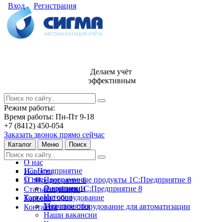
Вход
Регистрация
Делаем учёт
эффективным
Режим работы:
Время работы: Пн-Пт 9-18
+7 (8412) 450-054
Заказать звонок прямо сейчас
Каталог
Меню
Поиск
О нас
1С: Предприятие
Новости
О нас
Программные продукты 1С:Предприятие 8
1С:Предприятие 8
О компании
Лицензии 1С:Предприятие 8
Статьи и обзоры
История
Торговое оборудование
Карьера
Мероприятия
Торговое оборудование для автоматизации
Контакты
Наши вакансии