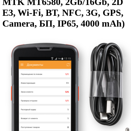
MTK MT6580, 2Gb/16Gb, 2D
E3, Wi-Fi, BT, NFC, 3G, GPS,
Camera, БП, IP65, 4000 mАh)