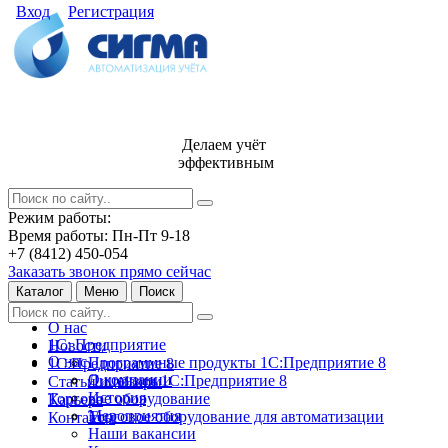
Вход
Регистрация
Делаем учёт
эффективным
Режим работы:
Время работы: Пн-Пт 9-18
+7 (8412) 450-054
Заказать звонок прямо сейчас
Каталог
Меню
Поиск
О нас
1С: Предприятие
Новости
О нас
Программные продукты 1С:Предприятие 8
1С:Предприятие 8
О компании
Лицензии 1С:Предприятие 8
Статьи и обзоры
История
Торговое оборудование
Карьера
Мероприятия
Торговое оборудование для автоматизации
Контакты
Наши вакансии