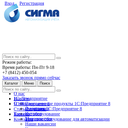
Вход
Регистрация
Режим работы:
Время работы: Пн-Пт 9-18
+7 (8412) 450-054
Заказать звонок прямо сейчас
Каталог
Меню
Поиск
О нас
1С: Предприятие
Новости
О нас
Программные продукты 1С:Предприятие 8
1С:Предприятие 8
О компании
Лицензии 1С:Предприятие 8
Статьи и обзоры
История
Торговое оборудование
Карьера
Мероприятия
Торговое оборудование для автоматизации
Контакты
Наши вакансии