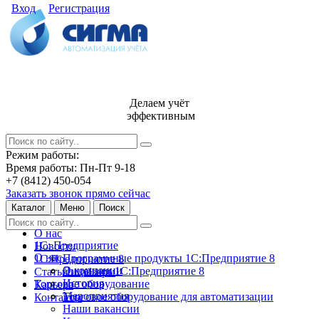
Вход
Регистрация
Делаем учёт
эффективным
Режим работы:
Время работы: Пн-Пт 9-18
+7 (8412) 450-054
Заказать звонок прямо сейчас
Каталог
Меню
Поиск
О нас
1С: Предприятие
Новости
О нас
Программные продукты 1С:Предприятие 8
1С:Предприятие 8
О компании
Лицензии 1С:Предприятие 8
Статьи и обзоры
История
Торговое оборудование
Карьера
Мероприятия
Торговое оборудование для автоматизации
Контакты
Наши вакансии