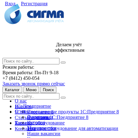
Вход
Регистрация
Делаем учёт
эффективным
Режим работы:
Время работы: Пн-Пт 9-18
+7 (8412) 450-054
Заказать звонок прямо сейчас
Каталог
Меню
Поиск
О нас
1С: Предприятие
Новости
О нас
Программные продукты 1С:Предприятие 8
1С:Предприятие 8
О компании
Лицензии 1С:Предприятие 8
Статьи и обзоры
История
Торговое оборудование
Карьера
Мероприятия
Торговое оборудование для автоматизации
Контакты
Наши вакансии