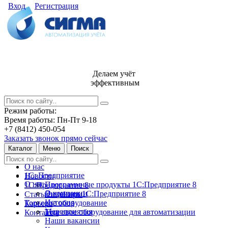
Вход
Регистрация
Делаем учёт
эффективным
Режим работы:
Время работы: Пн-Пт 9-18
+7 (8412) 450-054
Заказать звонок прямо сейчас
Каталог
Меню
Поиск
О нас
1С: Предприятие
Новости
О нас
Программные продукты 1С:Предприятие 8
1С:Предприятие 8
О компании
Лицензии 1С:Предприятие 8
Статьи и обзоры
История
Торговое оборудование
Карьера
Мероприятия
Торговое оборудование для автоматизации
Контакты
Наши вакансии