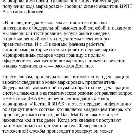
маркированной обуви. Правила описания атрибутов для
получения кода маркировки» сообщил бизнес-аналитик ЦРПТ
Александр Долгиев.
«В последние два месяца мы активно тестировали
интеграцию с Федеральной таможенной службой, и накануне
мы завершили тестирование, услуга была выведена
в промышленный контур подсистемы электронного
правительства. И с 15 июня мы [начнем работать]
с пионерами, которые готовы провезти первые партии
маркированных товаров через границу с полным
оформлением таможенной декларации, с подачей сведений
о кодах маркировки», — рассказал Долгиев.
По его словам, процедура такова: в таможенную декларацию
вносятся сведения о кодах маркировки, представитель
Федеральной таможенной службы обрабатывает декларацию,
система таможни в автоматическом режиме отправляет запрос
в «Честный ЗНАК» с перечислением данных кодов
маркировки. «Честный ЗНАК» в ответ передает информацию
об атрибутивном составе: кто является владельцем товара, кто
производил эмиссию кодов Data Matrix, в каком статусе
находится код и так далее. Когда эти сведения поступают
на таможенный пост, представитель Федеральной
таможенной службы производит проверку: он может