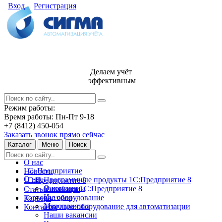
Вход
Регистрация
Делаем учёт
эффективным
Режим работы:
Время работы: Пн-Пт 9-18
+7 (8412) 450-054
Заказать звонок прямо сейчас
Каталог
Меню
Поиск
О нас
1С: Предприятие
Новости
О нас
Программные продукты 1С:Предприятие 8
1С:Предприятие 8
О компании
Лицензии 1С:Предприятие 8
Статьи и обзоры
История
Торговое оборудование
Карьера
Мероприятия
Торговое оборудование для автоматизации
Контакты
Наши вакансии