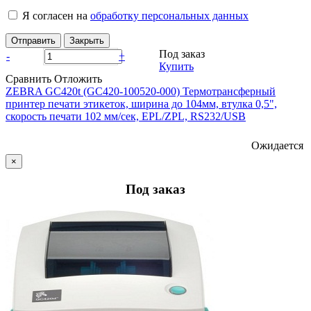
Я согласен на
обработку персональных данных
Отправить
Закрыть
Под заказ
-
+
Купить
Сравнить
Отложить
ZEBRA GC420t (GC420-100520-000) Термотрансферный
принтер печати этикеток, ширина до 104мм, втулка 0,5",
скорость печати 102 мм/сек, EPL/ZPL, RS232/USB
Ожидается
×
Под заказ