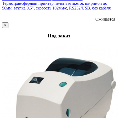
Термотрансферный принтер печати этикеток шириной до
56мм, втулка 0,5", скорость 102мм/с, RS232/USB, без кабеля
Ожидается
×
Под заказ