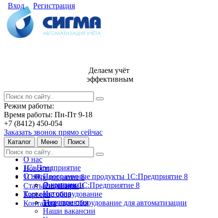
Вход
Регистрация
Делаем учёт
эффективным
Режим работы:
Время работы: Пн-Пт 9-18
+7 (8412) 450-054
Заказать звонок прямо сейчас
Каталог
Меню
Поиск
О нас
1С: Предприятие
Новости
О нас
Программные продукты 1С:Предприятие 8
1С:Предприятие 8
О компании
Лицензии 1С:Предприятие 8
Статьи и обзоры
История
Торговое оборудование
Карьера
Мероприятия
Торговое оборудование для автоматизации
Контакты
Наши вакансии