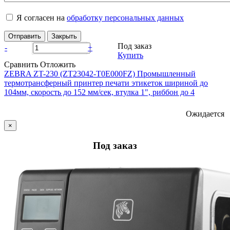
Я согласен на
обработку персональных данных
Отправить
Закрыть
Под заказ
-
+
Купить
Сравнить
Отложить
ZEBRA ZT-230 (ZT23042-T0E000FZ) Промышленный
термотрансферный принтер печати этикеток шириной до
104мм, скорость до 152 мм/сек, втулка 1", риббон до 4
Ожидается
×
Под заказ