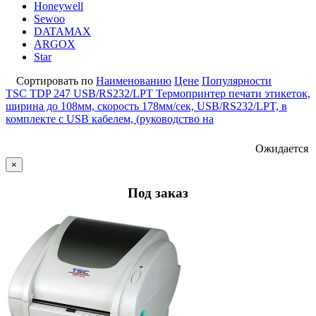
Honeywell
Sewoo
DATAMAX
ARGOX
Star
Сортировать по
Наименованию
Цене
Популярности
TSC TDP 247 USB/RS232/LPT Термопринтер печати этикеток,
ширина до 108мм, скорость 178мм/сек, USB/RS232/LPT, в
комплекте с USB кабелем, (руководство на
Ожидается
×
Под заказ