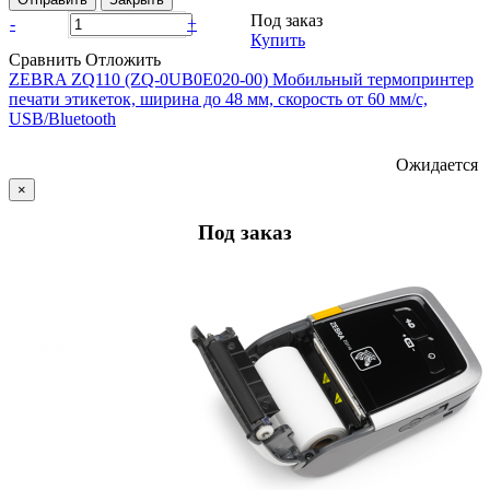
Под заказ
-
+
Купить
Сравнить
Отложить
ZEBRA ZQ110 (ZQ-0UB0E020-00) Мобильный термопринтер
печати этикеток, ширина до 48 мм, скорость от 60 мм/с,
USB/Bluetooth
Ожидается
×
Под заказ