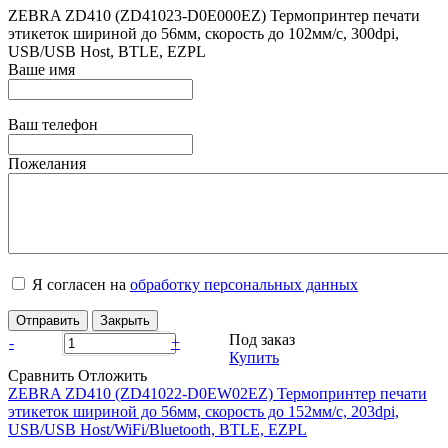
ZEBRA ZD410 (ZD41023-D0E000EZ) Термопринтер печати
этикеток шириной до 56мм, скорость до 102мм/с, 300dpi,
USB/USB Host, BTLE, EZPL
Ваше имя
Ваш телефон
Пожелания
Я согласен на
обработку персональных данных
Отправить
Закрыть
Под заказ
-
+
Купить
Сравнить
Отложить
ZEBRA ZD410 (ZD41022-D0EW02EZ) Термопринтер печати
этикеток шириной до 56мм, скорость до 152мм/с, 203dpi,
USB/USB Host/WiFi/Bluetooth, BTLE, EZPL