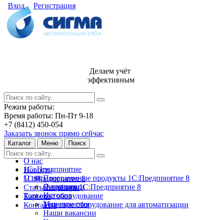
Вход
Регистрация
Делаем учёт
эффективным
Режим работы:
Время работы: Пн-Пт 9-18
+7 (8412) 450-054
Заказать звонок прямо сейчас
Каталог
Меню
Поиск
О нас
1С: Предприятие
Новости
О нас
Программные продукты 1С:Предприятие 8
1С:Предприятие 8
О компании
Лицензии 1С:Предприятие 8
Статьи и обзоры
История
Торговое оборудование
Карьера
Мероприятия
Торговое оборудование для автоматизации
Контакты
Наши вакансии