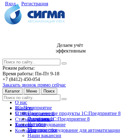
Вход
Регистрация
Делаем учёт
эффективным
Режим работы:
Время работы: Пн-Пт 9-18
+7 (8412) 450-054
Заказать звонок прямо сейчас
Каталог
Меню
Поиск
О нас
1С: Предприятие
Новости
О нас
Программные продукты 1С:Предприятие 8
1С:Предприятие 8
О компании
Лицензии 1С:Предприятие 8
Статьи и обзоры
История
Торговое оборудование
Карьера
Мероприятия
Торговое оборудование для автоматизации
Контакты
Наши вакансии