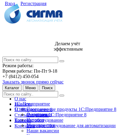
Вход
Регистрация
Делаем учёт
эффективным
Режим работы:
Время работы: Пн-Пт 9-18
+7 (8412) 450-054
Заказать звонок прямо сейчас
Каталог
Меню
Поиск
О нас
1С: Предприятие
Новости
О нас
Программные продукты 1С:Предприятие 8
1С:Предприятие 8
О компании
Лицензии 1С:Предприятие 8
Статьи и обзоры
История
Торговое оборудование
Карьера
Мероприятия
Торговое оборудование для автоматизации
Контакты
Наши вакансии