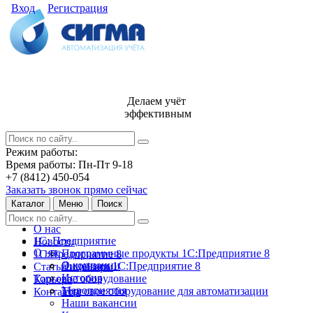
Вход
Регистрация
Делаем учёт
эффективным
Режим работы:
Время работы: Пн-Пт 9-18
+7 (8412) 450-054
Заказать звонок прямо сейчас
Каталог
Меню
Поиск
О нас
1С: Предприятие
Новости
О нас
Программные продукты 1С:Предприятие 8
1С:Предприятие 8
О компании
Лицензии 1С:Предприятие 8
Статьи и обзоры
История
Торговое оборудование
Карьера
Мероприятия
Торговое оборудование для автоматизации
Контакты
Наши вакансии