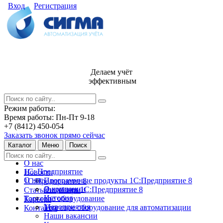
Вход
Регистрация
Делаем учёт
эффективным
Режим работы:
Время работы: Пн-Пт 9-18
+7 (8412) 450-054
Заказать звонок прямо сейчас
Каталог
Меню
Поиск
О нас
1С: Предприятие
Новости
О нас
Программные продукты 1С:Предприятие 8
1С:Предприятие 8
О компании
Лицензии 1С:Предприятие 8
Статьи и обзоры
История
Торговое оборудование
Карьера
Мероприятия
Торговое оборудование для автоматизации
Контакты
Наши вакансии