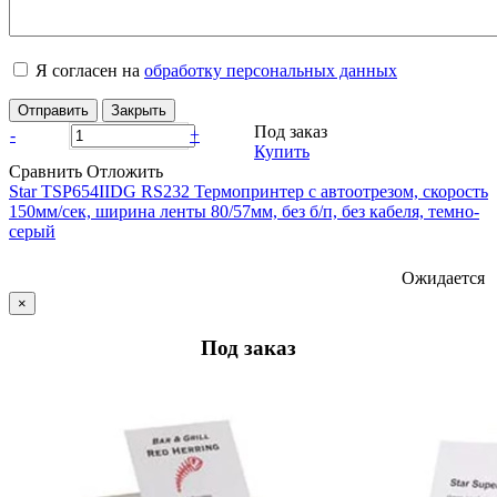
Я согласен на
обработку персональных данных
Отправить
Закрыть
Под заказ
-
+
Купить
Сравнить
Отложить
Star ТSP654IIDG RS232 Термопринтер с автоотрезом, скорость
150мм/сек, ширина ленты 80/57мм, без б/п, без кабеля, темно-
серый
Ожидается
×
Под заказ