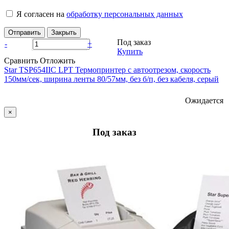
Я согласен на
обработку персональных данных
Отправить
Закрыть
Под заказ
-
+
Купить
Сравнить
Отложить
Star ТSP654IIC LPT Термопринтер с автоотрезом, скорость
150мм/сек, ширина ленты 80/57мм, без б/п, без кабеля, серый
Ожидается
×
Под заказ