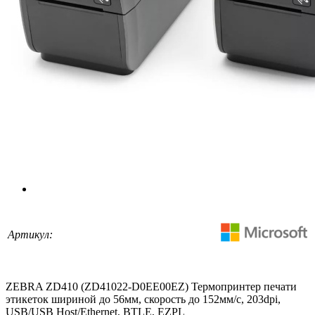
Артикул:
ZEBRA ZD410 (ZD41022-D0EE00EZ) Термопринтер печати
этикеток шириной до 56мм, скорость до 152мм/с, 203dpi,
USB/USB Host/Ethernet, BTLE, EZPL