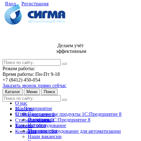
Вход
Регистрация
Делаем учёт
эффективным
Режим работы:
Время работы: Пн-Пт 9-18
+7 (8412) 450-054
Заказать звонок прямо сейчас
Каталог
Меню
Поиск
О нас
1С: Предприятие
Новости
О нас
Программные продукты 1С:Предприятие 8
1С:Предприятие 8
О компании
Лицензии 1С:Предприятие 8
Статьи и обзоры
История
Торговое оборудование
Карьера
Мероприятия
Торговое оборудование для автоматизации
Контакты
Наши вакансии