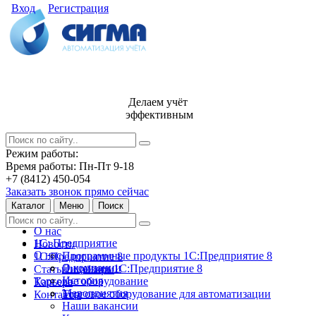
Вход
Регистрация
Делаем учёт
эффективным
Режим работы:
Время работы: Пн-Пт 9-18
+7 (8412) 450-054
Заказать звонок прямо сейчас
Каталог
Меню
Поиск
О нас
1С: Предприятие
Новости
О нас
Программные продукты 1С:Предприятие 8
1С:Предприятие 8
О компании
Лицензии 1С:Предприятие 8
Статьи и обзоры
История
Торговое оборудование
Карьера
Мероприятия
Торговое оборудование для автоматизации
Контакты
Наши вакансии